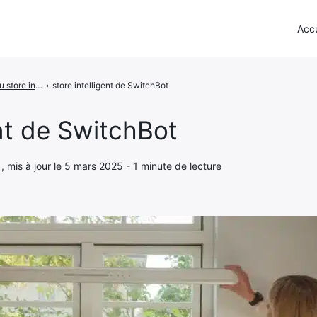
Accu
Le nouveau store intelligent de SwitchBot est hautement réglable et ne nécessite pas d'installation professionnelle
›
store intelligent de SwitchBot
ent de SwitchBot
 , mis à jour le 5 mars 2025 - 1 minute de lecture