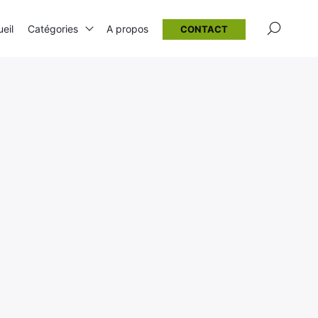
×
eil
Catégories
A propos
CONTACT