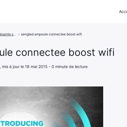
Accu
Sengled présente son ampoule connectée qui amplifie le WiFi
›
sengled ampoule connectee boost wifi
le connectee boost wifi
, mis à jour le 18 mai 2015 - 0 minute de lecture