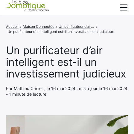
Accueil
Accueil
›
Maison Connectée
›
Un purificateur d’air intelligent est-il un investissement judicieux ?
›
Un purificateur d’air intelligent est-il un investissement judicieux
Catégories
A propos
Un purificateur d’air
intelligent est-il un
CONTACT
investissement judicieux
Par Mathieu Carlier , le 16 mai 2024 , mis à jour le 16 mai 2024
- 1 minute de lecture