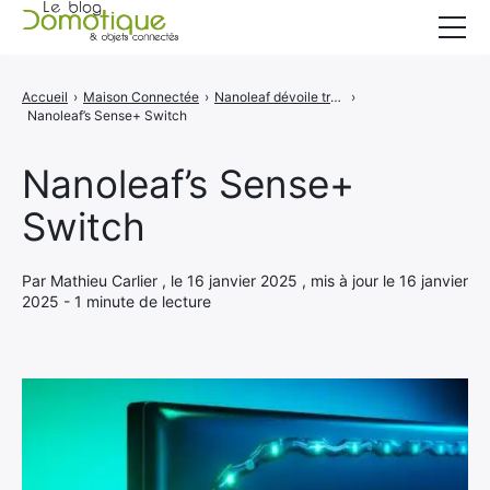
Accueil
Accueil
›
Maison Connectée
›
Nanoleaf dévoile trois lampes intelligentes et un masque facial à LED effrayant au CES 2025
›
Nanoleaf’s Sense+ Switch
Catégories
A propos
Nanoleaf’s Sense+
Switch
CONTACT
Par Mathieu Carlier , le 16 janvier 2025 , mis à jour le 16 janvier
2025 - 1 minute de lecture