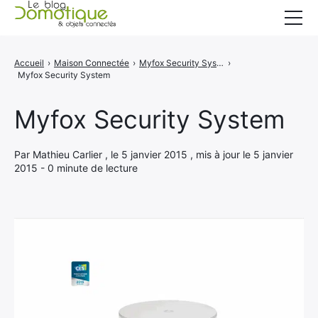
Accueil
Accueil
›
Maison Connectée
›
Myfox Security System reçoit un award au CES 2015
›
Myfox Security System
Catégories
A propos
Myfox Security System
CONTACT
Par Mathieu Carlier , le 5 janvier 2015 , mis à jour le 5 janvier
2015 - 0 minute de lecture