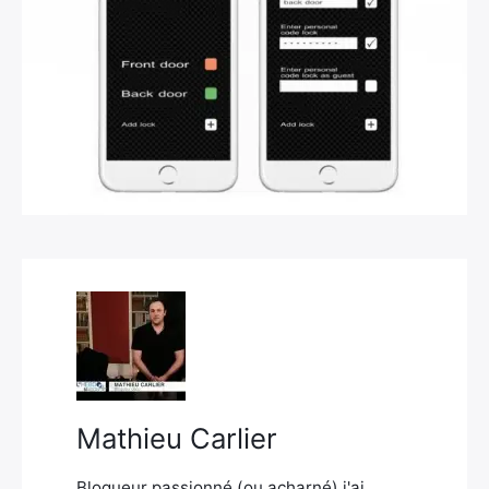
×
Rechercher
:
Mathieu Carlier
Blogueur passionné (ou acharné) j'ai