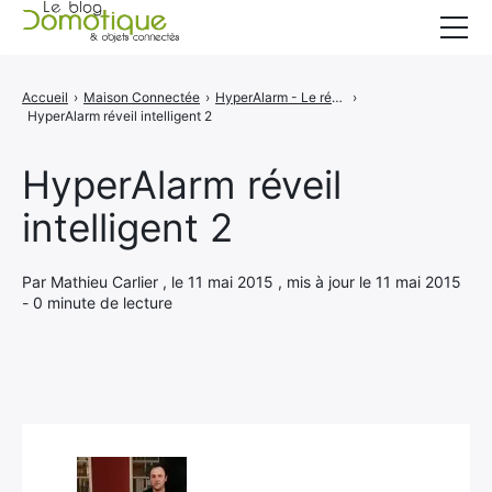
Accueil
Accueil
›
Maison Connectée
›
HyperAlarm - Le réveil intelligent pour les gros dormeurs
›
HyperAlarm réveil intelligent 2
Catégories
A propos
HyperAlarm réveil
intelligent 2
CONTACT
Par Mathieu Carlier , le 11 mai 2015 , mis à jour le 11 mai 2015
- 0 minute de lecture