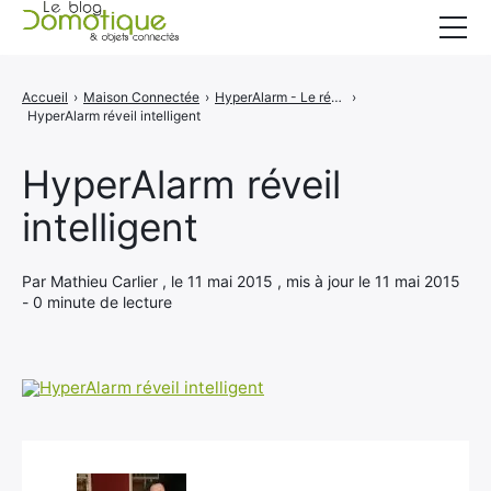
Accueil
Accueil
›
Maison Connectée
›
HyperAlarm - Le réveil intelligent pour les gros dormeurs
›
HyperAlarm réveil intelligent
Catégories
A propos
HyperAlarm réveil
intelligent
CONTACT
Par Mathieu Carlier , le 11 mai 2015 , mis à jour le 11 mai 2015
- 0 minute de lecture