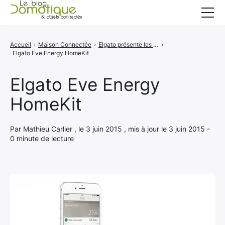
Accueil
Accueil
›
Maison Connectée
›
Elgato présente les premiers produits compatibles HomeKit
›
Elgato Eve Energy HomeKit
Catégories
A propos
Elgato Eve Energy
HomeKit
CONTACT
Par Mathieu Carlier , le 3 juin 2015 , mis à jour le 3 juin 2015 -
0 minute de lecture