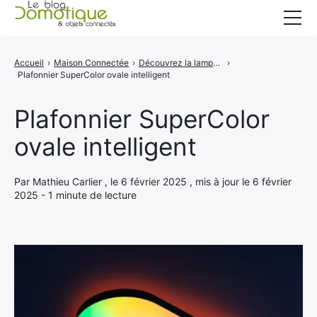
Accueil
Accueil
›
Maison Connectée
›
Découvrez la lampe intelligente Luna de LIFX compatible Matter
›
Plafonnier SuperColor ovale intelligent
Catégories
A propos
Plafonnier SuperColor
ovale intelligent
CONTACT
Par Mathieu Carlier , le 6 février 2025 , mis à jour le 6 février
2025 - 1 minute de lecture