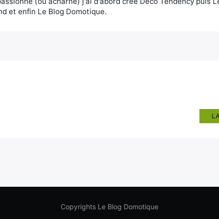
assionné (ou acharné) j'ai d'abord créé Deco Tendency puis 
d et enfin Le Blog Domotique.
L
Copyrights Le Blog Domotique