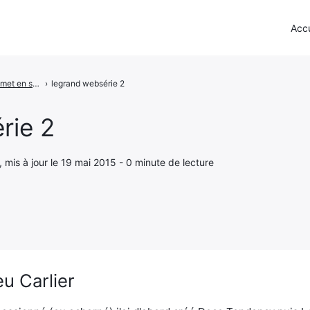
Accu
LEGRAND met en scène Céliane dans une websérie
›
legrand websérie 2
rie 2
, mis à jour le 19 mai 2015 - 0 minute de lecture
u Carlier