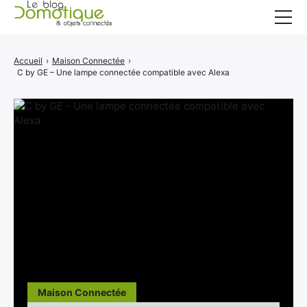
Accueil
Accueil
›
Maison Connectée
›
C by GE – Une lampe connectée compatible avec Alexa
Catégories
A propos
CONTACT
Maison Connectée