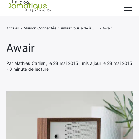
Accueil
Accueil
›
Maison Connectée
›
Awair vous aide à mieux respirer en analysant la qualité de l'air
›
Awair
Catégories
Awair
A propos
CONTACT
Par Mathieu Carlier , le 28 mai 2015 , mis à jour le 28 mai 2015
- 0 minute de lecture