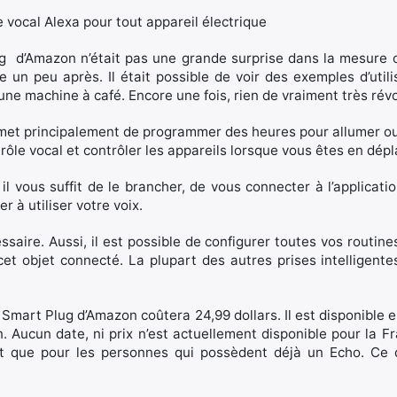
g d’Amazon n’était pas une grande surprise dans la mesure où 
e un peu après. Il était possible de voir des exemples d’ut
une machine à café. Encore une fois, rien de vraiment très révo
t principalement de programmer des heures pour allumer ou é
ntrôle vocal et contrôler les appareils lorsque vous êtes en dé
l vous suffit de le brancher, de vous connecter à l’applicatio
r à utiliser votre voix.
aire. Aussi, il est possible de configurer toutes vos routines 
de cet objet connecté. La plupart des autres prises intellige
e Smart Plug d’Amazon coûtera 24,99 dollars. Il est disponibl
. Aucun date, ni prix n’est actuellement disponible pour la 
nt que pour les personnes qui possèdent déjà un Echo. Ce qu