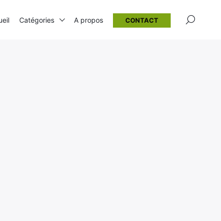
×
eil
Catégories
A propos
CONTACT