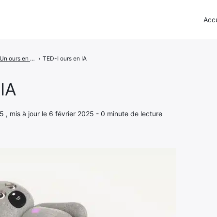
Accu
TED-I - Un ours en peluche pour les enfants alimenté par l’IA
›
TED-I ours en IA
 IA
5 , mis à jour le 6 février 2025 - 0 minute de lecture