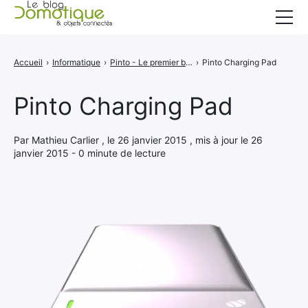
Accueil
Accueil
›
Informatique
›
Pinto - Le premier bracelet cloud pour stocker vos fichiers
›
Pinto Charging Pad
Catégories
Pinto Charging Pad
A propos
CONTACT
Par Mathieu Carlier , le 26 janvier 2015 , mis à jour le 26
janvier 2015 - 0 minute de lecture