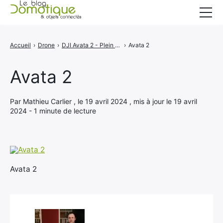
Accueil
Accueil
›
Drone
›
DJI Avata 2 - Plein d'astuces de vol et des fonctionnalités de sécurité améliorées
›
Avata 2
Catégories
Avata 2
A propos
CONTACT
Par Mathieu Carlier , le 19 avril 2024 , mis à jour le 19 avril
2024 - 1 minute de lecture
Avata 2