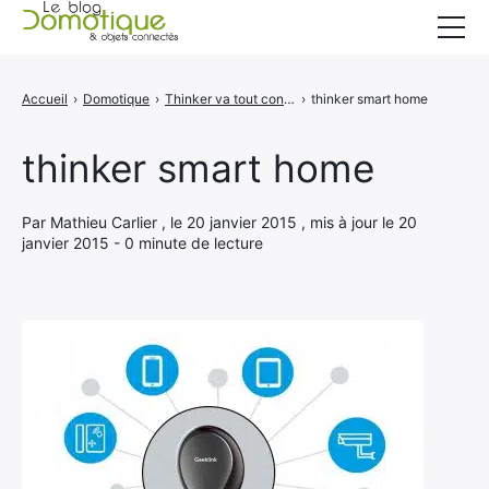
Accueil
Accueil
›
Domotique
›
Thinker va tout contrôler chez vous
›
thinker smart home
Catégories
thinker smart home
A propos
CONTACT
Par Mathieu Carlier , le 20 janvier 2015 , mis à jour le 20
janvier 2015 - 0 minute de lecture