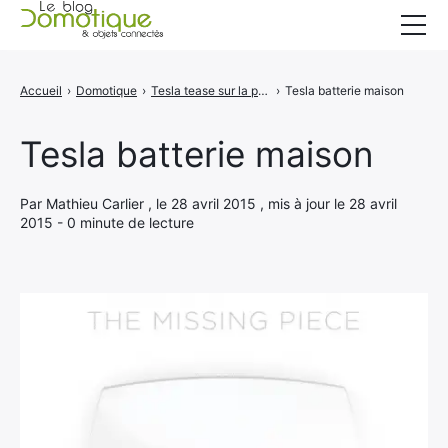
Accueil
Accueil
›
Domotique
›
Tesla tease sur la présentation de "La pièce manquante" ...
›
Tesla batterie maison
Catégories
Tesla batterie maison
A propos
CONTACT
Par Mathieu Carlier , le 28 avril 2015 , mis à jour le 28 avril
2015 - 0 minute de lecture