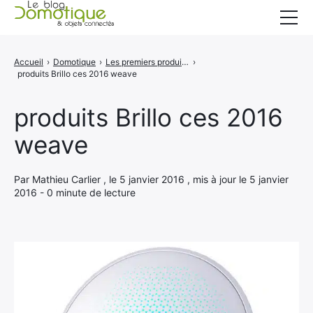
Accueil
Accueil
›
Domotique
›
Les premiers produits Brillo font leur apparition au CES 2016
›
produits Brillo ces 2016 weave
Catégories
A propos
produits Brillo ces 2016
weave
CONTACT
Par Mathieu Carlier , le 5 janvier 2016 , mis à jour le 5 janvier
2016 - 0 minute de lecture