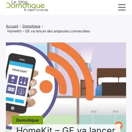
Accueil
Accueil
›
Domotique
›
HomeKit – GE va lancer des ampoules connectées
Catégories
A propos
CONTACT
Domotique
HomeKit – GE va lancer