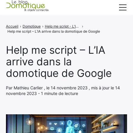
Accueil
Accueil
›
Domotique
›
Help me script - L'IA arrive dans la domotique de Google
›
Help me script – L’IA arrive dans la domotique de Google
Catégories
A propos
Help me script – L’IA
arrive dans la
CONTACT
domotique de Google
Par Mathieu Carlier , le 14 novembre 2023 , mis à jour le 14
novembre 2023 - 1 minute de lecture