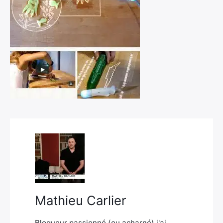
×
Rechercher
:
Mathieu Carlier
Blogueur passionné (ou acharné) j'ai