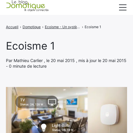
Accueil
Accueil
›
Domotique
›
Ecoisme - Un système de surveillance de l'énergie intelligent
›
Ecoisme 1
Catégories
Ecoisme 1
A propos
CONTACT
Par Mathieu Carlier , le 20 mai 2015 , mis à jour le 20 mai 2015
- 0 minute de lecture