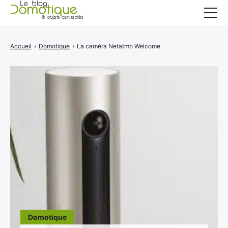
Accueil
Accueil
›
Domotique
›
La caméra Netatmo Welcome
Catégories
A propos
CONTACT
Domotique