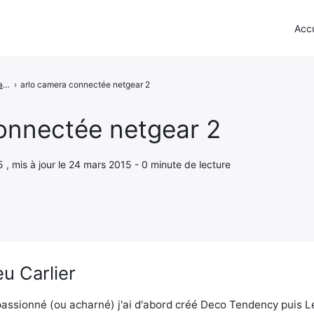
Accu
Arlo - La caméra sans fil de NetGear
›
arlo camera connectée netgear 2
onnectée netgear 2
5 , mis à jour le 24 mars 2015 - 0 minute de lecture
u Carlier
assionné (ou acharné) j'ai d'abord créé Deco Tendency puis 