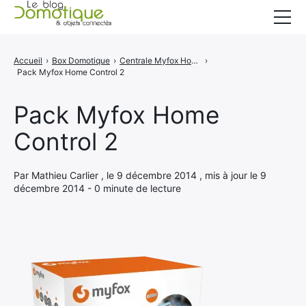
Accueil
Accueil
›
Box Domotique
›
Centrale Myfox Home Control 2 - Présentation de la box
›
Pack Myfox Home Control 2
Catégories
A propos
Pack Myfox Home
Control 2
CONTACT
Par Mathieu Carlier , le 9 décembre 2014 , mis à jour le 9
décembre 2014 - 0 minute de lecture