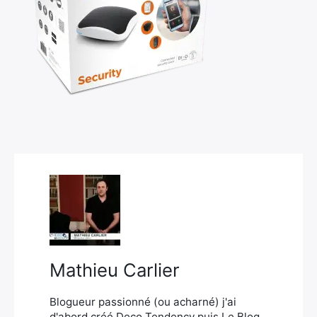
×
Rechercher
:
Mathieu Carlier
Blogueur passionné (ou acharné) j'ai
d'abord créé Deco Tendency puis Le Blog