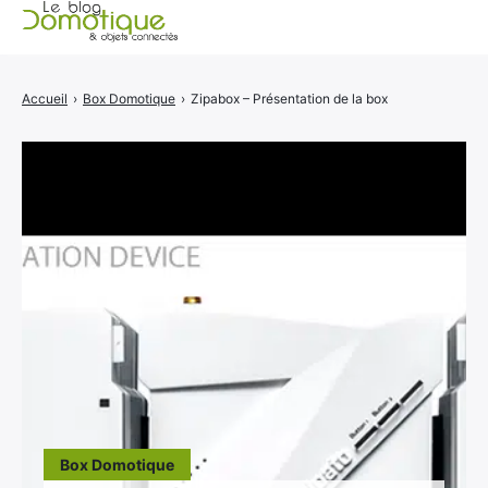
Accueil
Accueil
›
Box Domotique
›
Zipabox – Présentation de la box
Catégories
A propos
CONTACT
Box Domotique