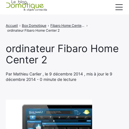
Accueil
Accueil
›
Box Domotique
›
Fibaro Home Center 2 - Présentation de la box
›
ordinateur Fibaro Home Center 2
Catégories
A propos
ordinateur Fibaro Home
Center 2
CONTACT
Par Mathieu Carlier , le 9 décembre 2014 , mis à jour le 9
décembre 2014 - 0 minute de lecture