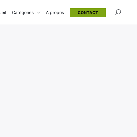
×
eil
Catégories
A propos
CONTACT