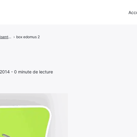
Accu
eeDomus - Présentation de la box
›
box edomus 2
 2014 - 0 minute de lecture