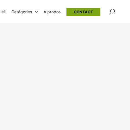
×
eil
Catégories
A propos
CONTACT